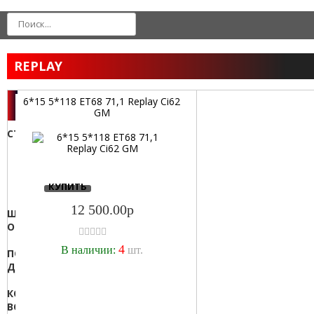
REPLAY
6*15 5*118 ET68 71,1 Replay Ci62
ФИЛЬТР
GM
СТОИМОСТЬ
от
до
КУПИТЬ
12 500.00р
ШИРИНА
р
ОБОДА:
6
4
В наличии:
шт.
ПОСАДОЧНЫЙ
ДИАМЕТР:
15
КОЛ-
ВО