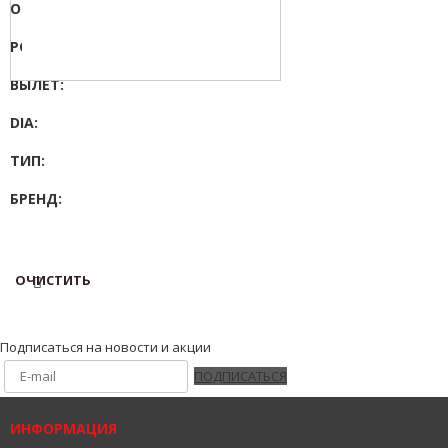
ОТВЕРСТИЙ:
5
PCD:
118
ВЫЛЕТ:
68
DIA:
71,1
ТИП:
Литой
БРЕНД:
Replay
ПОКАЗАТЬ
ОЧИСТИТЬ
Подписаться на новости и акции
ПОДПИСАТЬСЯ
ИНФОРМАЦИЯ