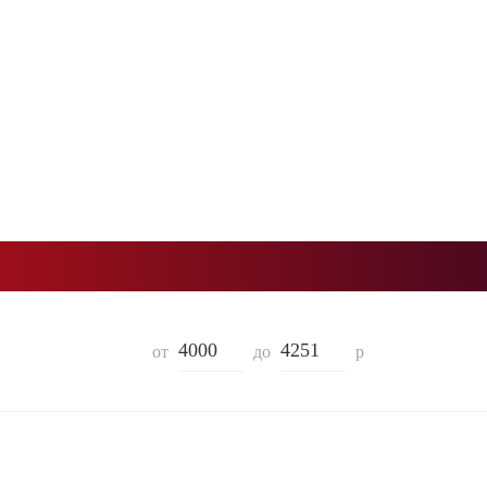
от
до
р