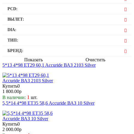
14
6,5
4
PCD:
15
5
100
ВЫЛЕТ:
160
29
DIA:
98
35
58,6
ТИП:
50
60,1
60
Штампованный
БРЕНД:
65,1
Accuride
Показать
Очистить
5*13 4*98 ET29 60,1 Accuride ВАЗ 2103 Silver
Купить
0
1 800.00р
1
В наличии:
шт.
5,5*14 4*98 ET35 58,6 Accuride ВАЗ 10 Silver
Купить
0
2 000.00р