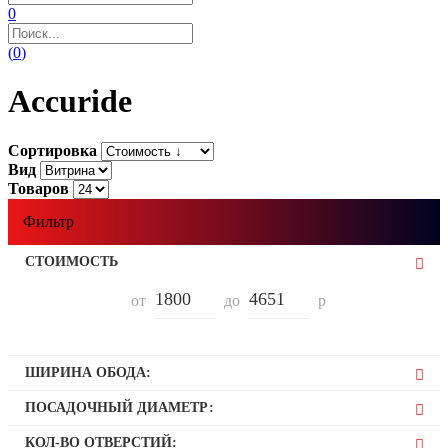
0
(
0
)
Accuride
Сортировка
Вид
Товаров
Фильтр
СТОИМОСТЬ
от
до
р
ШИРИНА ОБОДА:
5
ПОСАДОЧНЫЙ ДИАМЕТР:
5,5
13
КОЛ-ВО ОТВЕРСТИЙ:
6