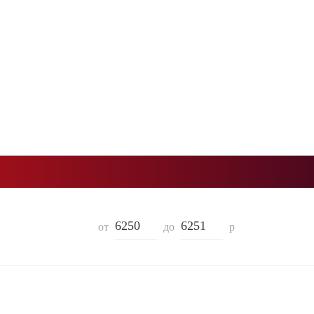
от
до
р