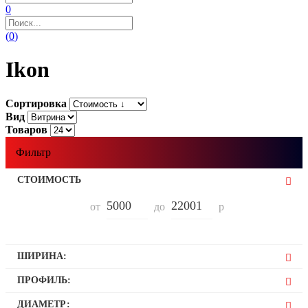
0
(
0
)
Ikon
Сортировка
Вид
Товаров
Фильтр
СТОИМОСТЬ
от
до
р
ШИРИНА:
175
ПРОФИЛЬ:
185
45
ДИАМЕТР:
195