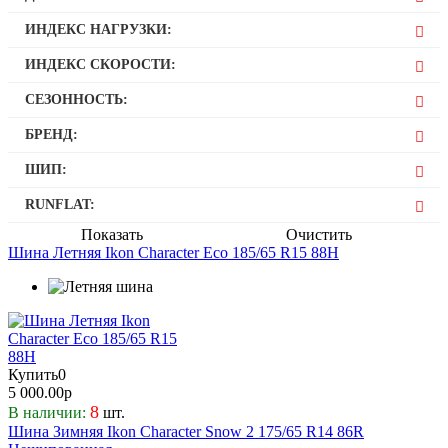
50
205
13
ИНДЕКС НАГРУЗКИ:
55
215
14
60
100
225
ИНДЕКС СКОРОСТИ:
15
65
101
235
15C
H
70
СЕЗОННОСТЬ:
102
245
16
R
103
Зимняя
265
17
БРЕНД:
S
104
Летняя
285
18
T
Ikon
105
ШИП:
19
V
106
Есть
20
W
RUNFLAT:
107
Нет
Нет
Показать
Очистить
108
Шина Летняя Ikon Character Eco 185/65 R15 88H
109
110
112
114
116
Купить
0
82
5 000.00р
86
8
В наличии:
шт.
88
Шина Зимняя Ikon Character Snow 2 175/65 R14 86R
89