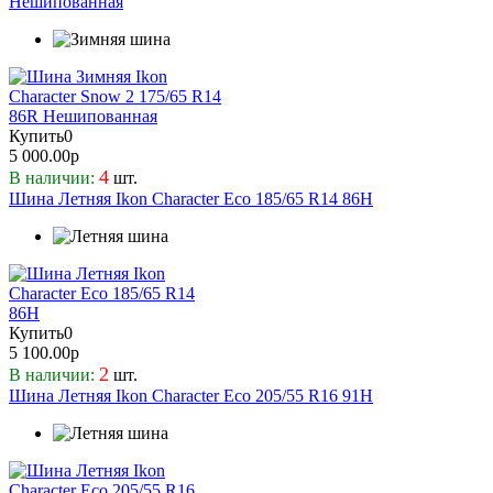
Нешипованная
90
91
92
94
95
Купить
0
96
5 000.00р
98
4
В наличии:
шт.
Шина Летняя Ikon Character Eco 185/65 R14 86H
99
Купить
0
5 100.00р
2
В наличии:
шт.
Шина Летняя Ikon Character Eco 205/55 R16 91H