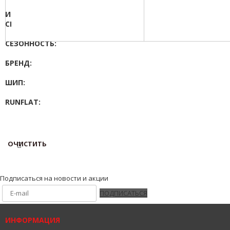
104
ИНДЕКС
75
СКОРОСТИ:
N
СЕЗОННОСТЬ:
R
Зимняя
БРЕНД:
Летняя
Leao
ШИП:
Есть
RUNFLAT:
Нет
Нет
ПОКАЗАТЬ
ОЧИСТИТЬ
Подписаться на новости и акции
ПОДПИСАТЬСЯ
ИНФОРМАЦИЯ