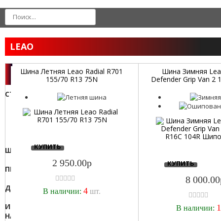
LEAO
Шина Летняя Leao Radial R701
Шина Зимняя Lea
ФИЛЬТР
155/70 R13 75N
Defender Grip Van 2 
104R Шипова
СТОИМОСТЬ
от
до
КУПИТЬ
ШИРИНА:
р
2 950.00р
КУПИТЬ
155
ПРОФИЛЬ:
185
8 000.00
70
ДИАМЕТР:
4
В наличии:
шт.
75
13
ИНДЕКС
1
В наличии:
16C
НАГРУЗКИ: