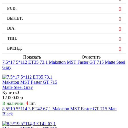
19
5
PCD:
112
ВЫЛЕТ:
114,3
35
DIA:
42
67,1
ТИП:
73,1
Литой
БРЕНД:
Makstton
Показать
Очистить
7,5*17 5*112 ET35 73,1 Makstton MST Faster GT 715 Matte Steel
Gray
Купить
0
12 000.00р
4
В наличии:
шт.
8,5*19 5*114,3 ET42 67,1 Makstton MST Faster GT 715 Matt
Black