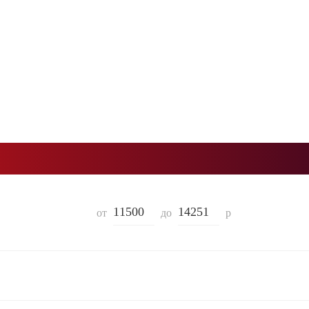
от
до
р