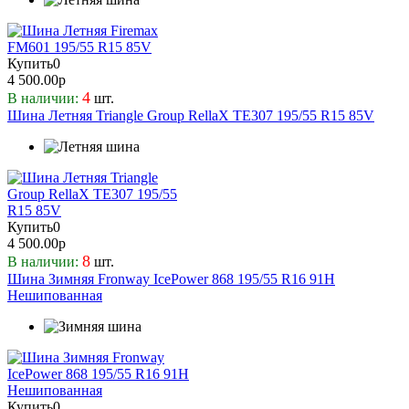
Compasal
120
Continental
121
Contyre
123
Купить
0
Cordiant
4 500.00р
162
Delinte
4
В наличии:
шт.
68
Шина Летняя Triangle Group RellaX TE307 195/55 R15 85V
Double Star
72
ECOVISION
73
Firemax
75
FORCELAND
79
Formula
82
Fortune
Купить
0
84
Fronway
4 500.00р
85
8
В наличии:
шт.
Gislaved
86
Шина Зимняя Fronway IcePower 868 195/55 R16 91H
Goodride
87
Нешипованная
Gripmax
88
Hankook
89
Headway
90
Hifli
91
Ikon
92
Купить
0