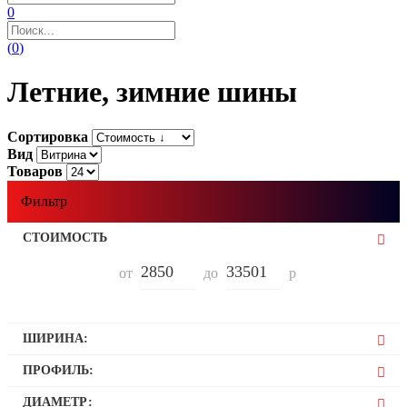
0
(
0
)
Летние, зимние шины
Сортировка
Вид
Товаров
Фильтр
СТОИМОСТЬ
от
до
р
ШИРИНА:
135
ПРОФИЛЬ:
155
30
ДИАМЕТР:
165