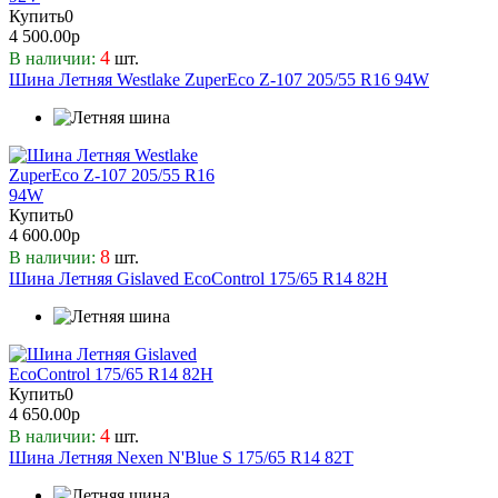
Westlake
Купить
0
Windforce
4 500.00р
Yokohama
4
В наличии:
шт.
Zelda
Шина Летняя Westlake ZuperEco Z-107 205/55 R16 94W
ZMAX
Белшина
КАМА
Купить
0
4 600.00р
8
В наличии:
шт.
Шина Летняя Gislaved EcoControl 175/65 R14 82H
Купить
0
4 650.00р
4
В наличии:
шт.
Шина Летняя Nexen N'Blue S 175/65 R14 82T