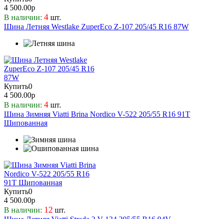
ILink
93
4 500.00р
Kapsen
94
4
В наличии:
шт.
Kingnate
Шина Летняя Westlake ZuperEco Z-107 205/45 R16 87W
95
Kumho
96
Landsail
97
Landspider
98
Lassa
99
Laufenn
Купить
0
Leao
4 500.00р
Ling Long
4
В наличии:
шт.
Marshal
Шина Зимняя Viatti Brina Nordico V-522 205/55 R16 91T
Шипованная
Massimo
Maxxis
MIRAGE
Nexen
Nitto
Nokian
Купить
Ovation
0
4 500.00р
Pirelli
12
В наличии:
шт.
Prinx