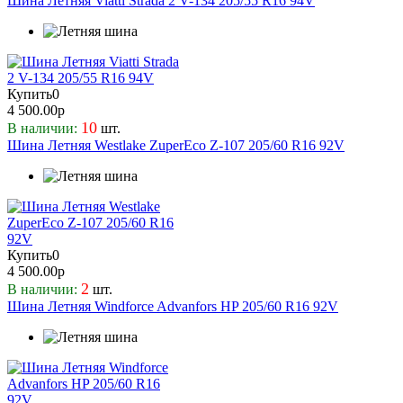
Шина Летняя Viatti Strada 2 V-134 205/55 R16 94V
Rauffan
Riken
Roadcruza
Roadking
Купить
Roadstone
0
4 500.00р
Roadx
10
В наличии:
шт.
RockBlade
Шина Летняя Westlake ZuperEco Z-107 205/60 R16 92V
Rydanz
Sailun
Sonix
SUNFULL
Torero
Купить
0
Toyo
4 500.00р
Tracmax
2
В наличии:
шт.
Triangle Group
Шина Летняя Windforce Advanfors HP 205/60 R16 92V
Tunga
UNISTAR
Viatti
Vinmax