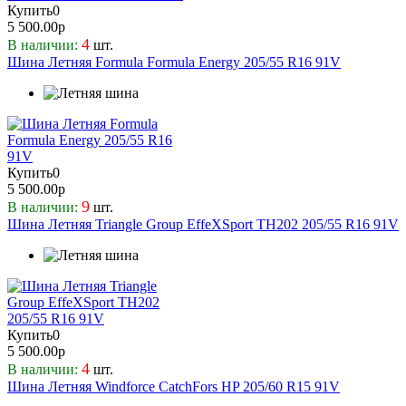
Ikon
Купить
0
92
5 500.00р
ILink
93
4
В наличии:
шт.
Kapsen
94
Шина Летняя Formula Formula Energy 205/55 R16 91V
Kingnate
95
Kumho
96
Landsail
97
Landspider
98
Lassa
99
Купить
0
Laufenn
5 500.00р
Leao
9
В наличии:
шт.
Ling Long
Шина Летняя Triangle Group EffeXSport TH202 205/55 R16 91V
Marshal
Massimo
Maxxis
MIRAGE
Nexen
Купить
0
Nitto
5 500.00р
Nokian
4
В наличии:
шт.
Ovation
Шина Летняя Windforce CatchFors HP 205/60 R15 91V
Pirelli