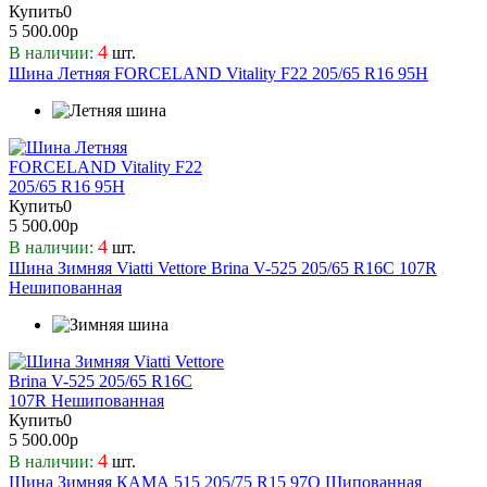
Купить
Vinmax
0
5 500.00р
Westlake
4
В наличии:
шт.
Windforce
Шина Летняя FORCELAND Vitality F22 205/65 R16 95H
Yokohama
Zelda
ZMAX
Белшина
КАМА
Купить
0
5 500.00р
4
В наличии:
шт.
Шина Зимняя Viatti Vettore Brina V-525 205/65 R16C 107R
Нешипованная
Купить
0
5 500.00р
4
В наличии:
шт.
Шина Зимняя КАМА 515 205/75 R15 97Q Шипованная