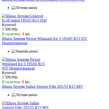
116
Comforser
119
Compasal
120
Continental
121
Contyre
123
Купить
0
Cordiant
5 500.00р
162
Delinte
4
В наличии:
шт.
68
Шина Зимняя Nexen Winguard Ice 3 195/65 R15 95T
Double Star
72
Нешипованная
ECOVISION
73
Firemax
75
FORCELAND
79
Formula
82
Fortune
84
Fronway
Купить
0
85
5 500.00р
Gislaved
86
8
В наличии:
шт.
Goodride
87
Шина Летняя Sailun Atrezzo Elite 205/55 R15 88V
Gripmax
88
Hankook
89
Headway
90
Hifli
91