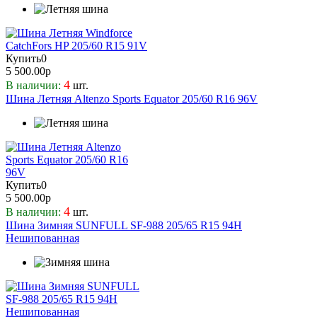
Prinx
Rauffan
Riken
Купить
0
Roadcruza
5 500.00р
Roadking
4
В наличии:
шт.
Roadstone
Шина Летняя Altenzo Sports Equator 205/60 R16 96V
Roadx
RockBlade
Rydanz
Sailun
Sonix
Купить
0
SUNFULL
5 500.00р
Torero
4
В наличии:
шт.
Шина Зимняя SUNFULL SF-988 205/65 R15 94H
Toyo
Нешипованная
Tracmax
Triangle Group
Tunga
UNISTAR
Viatti