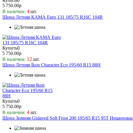
Купить
0
Maxxis
5 750.00р
MIRAGE
4
В наличии:
шт.
Шина Летняя КАМА Euro 131 185/75 R16C 104R
Nexen
Nitto
Nokian
Ovation
Pirelli
Купить
0
Prinx
5 750.00р
Rauffan
12
В наличии:
шт.
Шина Летняя Ikon Character Eco 195/60 R15 88H
Riken
Roadcruza
Roadking
Roadstone
Roadx
RockBlade
Купить
0
Rydanz
5 750.00р
4
В наличии:
шт.
Sailun
Шина Зимняя Gislaved Soft Frost 200 195/65 R15 95T Нешипова
Sonix
SUNFULL