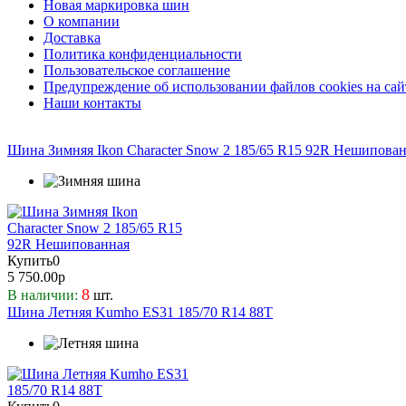
Новая маркировка шин
Gislaved
О компании
Доставка
Goodride
Политика конфиденциальности
Gripmax
Пользовательское соглашение
Hankook
Предупреждение об использовании файлов cookies на сай
Наши контакты
Headway
Hifli
Ikon
Шина Зимняя Ikon Character Snow 2 185/65 R15 92R Нешипова
ILink
Kapsen
Kingnate
Kumho
Landsail
Купить
0
Landspider
5 750.00р
Lassa
8
В наличии:
шт.
Шина Летняя Kumho ES31 185/70 R14 88T
Laufenn
Leao
Ling Long
Marshal
Massimo