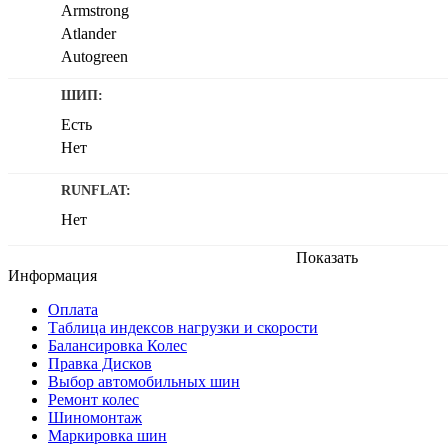
86
Armstrong
87
Atlander
88
Autogreen
89
Bars
ШИП:
90
Boto
91
Есть
Bridgestone
92
Нет
Centara
93
Comforser
RUNFLAT:
94
Compasal
95
Continental
Нет
96
Contyre
Показать
97
Cordiant
Информация
98
Delinte
99
Оплата
Double Star
Таблица индексов нагрузки и скорости
ECOVISION
Балансировка Колес
Firemax
Правка Дисков
FORCELAND
Выбор автомобильных шин
Ремонт колес
Formula
Шиномонтаж
Fortune
Маркировка шин
Fronway