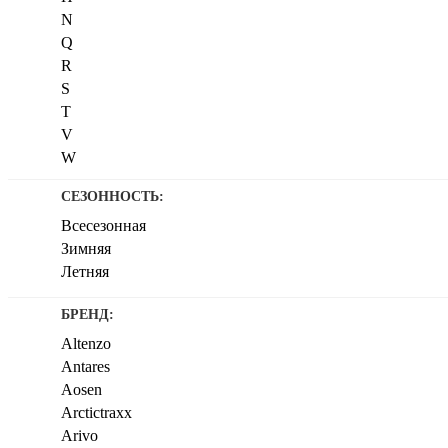
N
111
Q
112
R
113
S
114
T
115
V
116
W
119
Y
120
СЕЗОННОСТЬ:
121
Всесезонная
123
Зимняя
162
Летняя
68
72
БРЕНД:
73
75
Altenzo
79
Antares
82
Aosen
84
Arctictraxx
85
Arivo