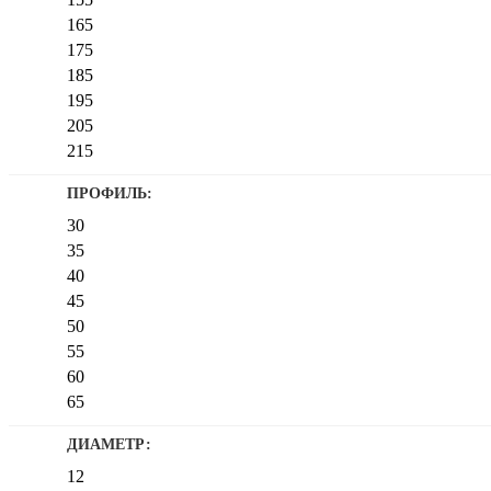
165
175
185
195
205
215
225
ПРОФИЛЬ:
235
30
245
35
255
40
265
45
275
50
285
55
295
60
315
65
70
ДИАМЕТР:
75
12
80