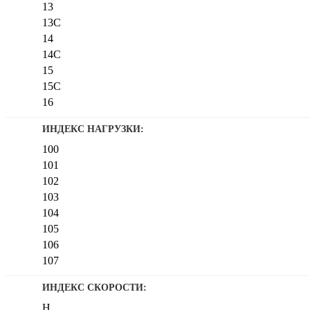
13
13C
14
14C
15
15C
16
16C
ИНДЕКС НАГРУЗКИ:
17
100
18
101
19
102
20
103
21
104
105
106
107
108
ИНДЕКС СКОРОСТИ:
109
H
110