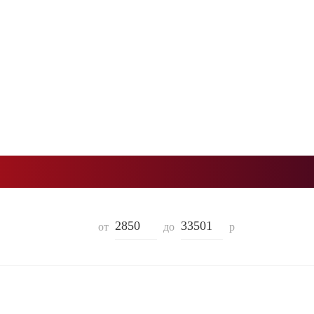
от
до
р