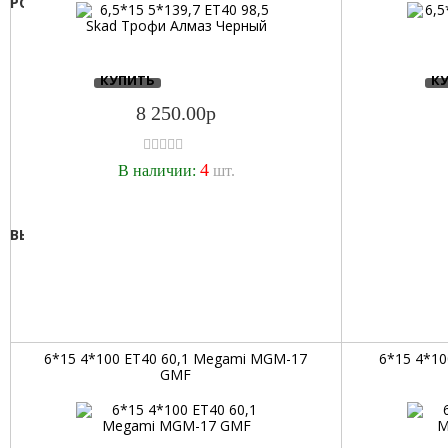
PCD:
100
105
108
КУПИТЬ
К
110
8 250.00р
112
114,3
4
115
В наличии:
шт.
118
120
ВЫЛЕТ:
127
130
106
139,7
109,5
150
15
160
20
170
23
6*15 4*100 ET40 60,1 Megami MGM-17
6*15 4*1
GMF
180
24
98
25
26