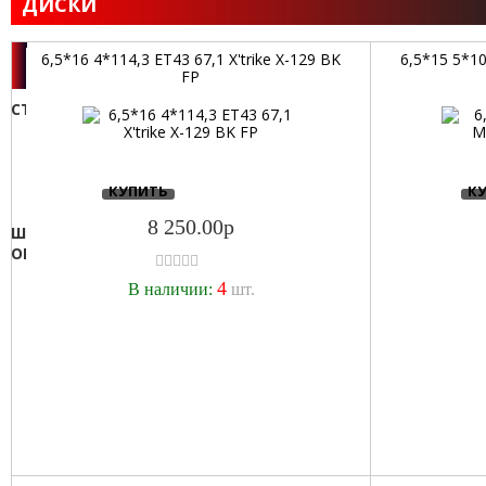
ДИСКИ
6,5*16 4*114,3 ET43 67,1 X'trike X-129 BK
6,5*15 5*1
ФИЛЬТР
FP
СТОИМОСТЬ
от
до
КУПИТЬ
К
8 250.00р
ШИРИНА
р
ОБОДА:
10
4
В наличии:
шт.
10,5
4
4,5
5
5,5
6
6,5