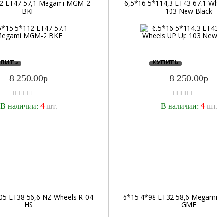
12 ET47 57,1 Megami MGM-2
6,5*16 5*114,3 ET43 67,1 W
BKF
103 New Black
УПИТЬ
КУПИТЬ
8 250.00р
8 250.00р
4
4
В наличии:
шт.
В наличии:
шт
05 ET38 56,6 NZ Wheels R-04
6*15 4*98 ET32 58,6 Megam
HS
GMF