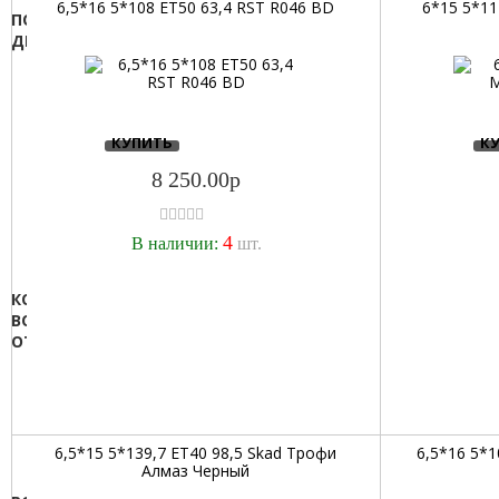
7
6,5*16 5*108 ET50 63,4 RST R046 BD
6*15 5*1
ПОСАДОЧНЫЙ
7,5
ДИАМЕТР:
8
12
8,5
13
9
14
9,5
КУПИТЬ
К
15
16
8 250.00р
17
18
4
В наличии:
шт.
19
20
КОЛ-
21
ВО
ОТВЕРСТИЙ:
3
4
5
6
6,5*15 5*139,7 ET40 98,5 Skad Трофи
6,5*16 5*1
Алмаз Черный