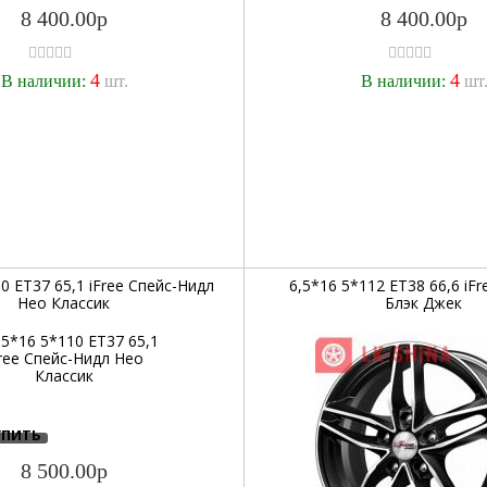
8 400.00р
8 400.00р
4
4
В наличии:
шт.
В наличии:
шт
0 ET37 65,1 iFree Спейс-Нидл
6,5*16 5*112 ET38 66,6 iF
Нео Классик
Блэк Джек
УПИТЬ
8 500.00р