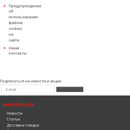
Road
WIZ
Предупреждение
RPLC
об
RST
использовании
Skad
файлов
Tech-
cookies
Line
Trebl
на
сайте
Venti
Wheels
Наши
UP
контакты
X-
RACE
X'trike
Yamato
Zumbo
Wheels
ГАЗ
Подписаться на новости и акции
ТЗСК
ПОДПИСАТЬСЯ
ИНФОРМАЦИЯ
Новости
Статьи
Доставка товара