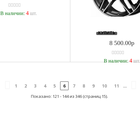
4
В наличии:
шт.
КУПИТЬ
8 500.00р
4
В наличии:
шт
1
2
3
4
5
6
7
8
9
10
11
....
Показано: 121 - 144 из 346 (страниц 15).