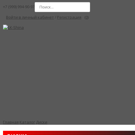
+7
(999) 994
-90-97
Войти в личный кабинет
Регистрация
(
0
)
/
Главная
Каталог
Диски