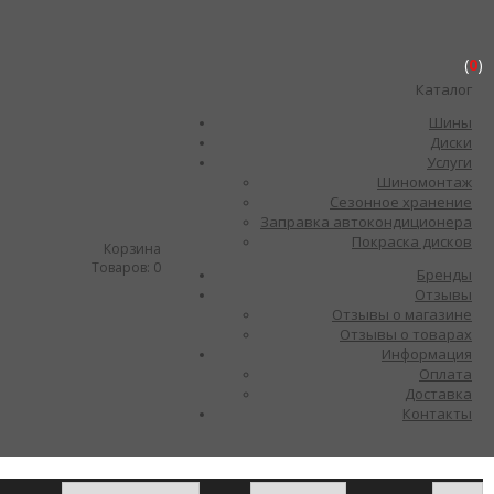
(
0
)
Каталог
Шины
Диски
Услуги
Шиномонтаж
Сезонное хранение
Заправка автокондиционера
Покраска дисков
Корзина
Товаров:
0
Бренды
Отзывы
Отзывы о магазине
Отзывы о товарах
Информация
Оплата
Доставка
Контакты