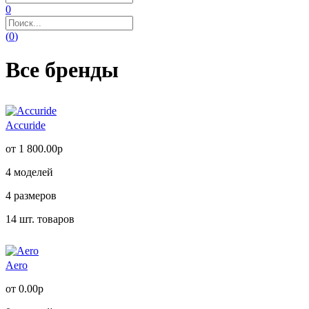
0
(
0
)
Все бренды
Accuride
от 1 800.00р
4
моделей
4
размеров
14
шт. товаров
Aero
от 0.00р